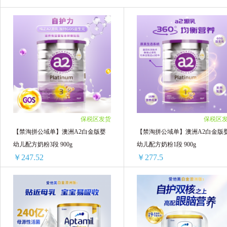
Aptamil德国爱他美
Nanny care纳尼凯尔
美素佳儿
荷兰双牛Two Cows
Healthy 
Bayer/拜耳
安佳/Anchor
CapriLac佳
Natur top 诺崔特
Biostime 合生元
Oli6
保税区发货
保税区
森宝Semper
渥康
Pure Goat Company
【禁淘拼公域单】澳洲A2白金版婴
【禁淘拼公域单】澳洲A2白金版
幼儿配方奶粉3段 900g
幼儿配方奶粉1段 900g
奥纯冠Nature One Dairy
伴宝乐Babybio
￥247.52
￥277.5
Diploma
国行雀巢
国行澳洲A2
【禁淘拼公域单】澳洲A2白金版婴幼儿配方奶粉3段 900g
【禁淘拼公域单】澳洲A2白金版婴幼
澳滋OZ FARM
国行纽康特
ROYAL 
1罐装 ￥253.01(￥253.01/单罐)
1罐装 ￥283.33(￥283.33/单罐)
国行纽太特
Spring Sheep
MATCHAF
2罐装 ￥495.04(￥247.52/单罐)
2罐装 ￥555(￥277.5/单罐)