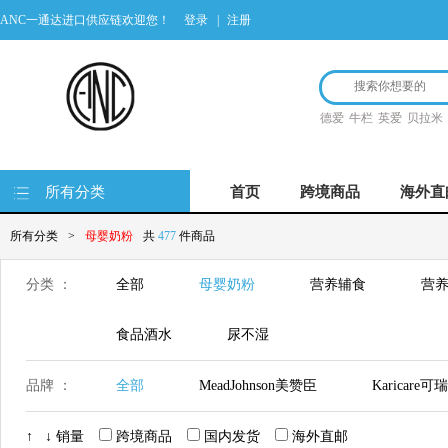
ANC一通达进口供应链欢迎您！
登录
|
注册
德爱
牛栏
英爱
贝拉米
所有分类
首页
跨境商品
海外直
所有分类
>
母婴奶粉
共
477
件商品
分类 ：
全部
母婴奶粉
营养辅食
营养
食品酒水
尿不湿
品牌 ：
全部
MeadJohnson美赞臣
Karicare可
Hero Baby美素
Nutrilon荷兰牛栏
Co
↑
↓
销量
跨境商品
国内发货
海外直邮