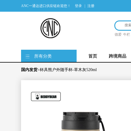
ANC一通达进口供应链欢迎您！
登录
|
注册
德爱
牛栏
所有分类
首页
跨境商品
国内发货
>杯具熊户外随手杯-草木灰520ml