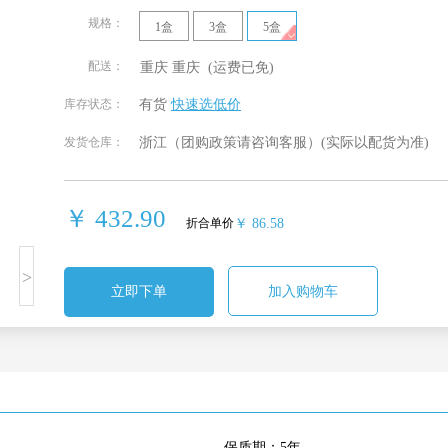
规格：
1盒
3盒
5盒
配送：
重庆
重庆
(运费已免)
北京
安徽
福建
甘肃
库存状态：
有货
快速选低价
发货仓库：
浙江（团购政策请咨询客服）
(实际以配货为准)
贵州
海南
河北
河南
湖南
吉林
江苏
江西
￥ 432.90
折合单价
￥ 86.58
宁夏回族
青海
山东
山西
>
自治区
立即下单
加入购物车
四川
天津
西藏自治
新疆维吾
区
尔自治区
重庆
保质期：5年