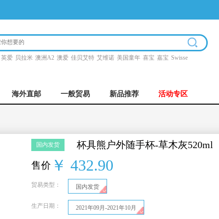
英爱
贝拉米
澳洲A2
澳爱
佳贝艾特
艾维诺
美国童年
喜宝
嘉宝
Swisse
海外直邮
一般贸易
新品推荐
活动专区
杯具熊户外随手杯-草木灰520ml
国内发货
￥ 432.90
售价
贸易类型：
国内发货
生产日期：
2021年09月-2021年10月